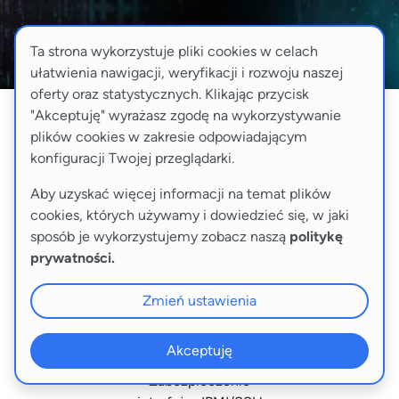
Ta strona wykorzystuje pliki cookies w celach
ułatwienia nawigacji, weryfikacji i rozwoju naszej
oferty oraz statystycznych. Klikając przycisk
"Akceptuję" wyrażasz zgodę na wykorzystywanie
Artnet VPN to usługa, która umożliwia bezpieczne
plików cookies w zakresie odpowiadającym
połączenie z serwerem dedykowanym, VPS lub
konfiguracji Twojej przeglądarki.
kolokowanym sprzętem. Dzięki wykorzystaniu
Aby uzyskać więcej informacji na temat plików
sprawdzonej technologii IPsec konfigurujemy
cookies, których używamy i dowiedzieć się, w jaki
dedykowane połączenie VPN, dostępne w zależności od
sposób je wykorzystujemy zobacz naszą
politykę
Twoich potrzeb – w trybie host<->site lub site<->site.
prywatności.
Koszt usługi wynosi 79 zł netto miesięcznie.
Zmień ustawienia
Akceptuję
Zabezpieczenie