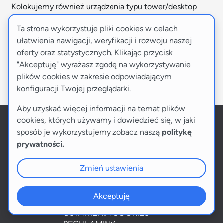
Kolokujemy również urządzenia typu tower/desktop
oraz inny sprzęt serwerowy (m.in. koparki bitcoin). W
Ta strona wykorzystuje pliki cookies w celach
przypadku tego typu urządzeń proponujemy
ułatwienia nawigacji, weryfikacji i rozwoju naszej
rozpoczęcie konfiguracji od wyboru kolokacji 1U i
oferty oraz statystycznych. Klikając przycisk
przesłanie nam dodatkowych informacji o sprzęcie w
"Akceptuję" wyrażasz zgodę na wykorzystywanie
uwagach lub o bezpośredni kontakt mailowy
plików cookies w zakresie odpowiadającym
na
sprzedaz@artnet.pl
.
konfiguracji Twojej przeglądarki.
Aby uzyskać więcej informacji na temat plików
cookies, których używamy i dowiedzieć się, w jaki
sposób je wykorzystujemy zobacz naszą
politykę
prywatności.
Zmień ustawienia
PANEL KLIENTA
Akceptuję
POLITYKA PRYWATNOŚCI
USTAWIENIA COOKIES